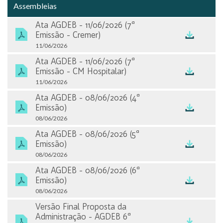
Vídeos
Assembleias
Ata AGDEB - 11/06/2026 (7ª
GOVERNANÇA CORPORATIVA
Emissão - Cremer)
Composição Acionária
11/06/2026
Ata AGDEB - 11/06/2026 (7ª
Estrutura Societária
Emissão - CM Hospitalar)
11/06/2026
Conselho, Diretoria e Comitês
Ata AGDEB - 08/06/2026 (4ª
Emissão)
Estatuto, Políticas e Regimentos
08/06/2026
Ata AGDEB - 08/06/2026 (5ª
DOCUMENTOS CVM
Emissão)
08/06/2026
Assembleias
Ata AGDEB - 08/06/2026 (6ª
Calendário de Eventos
Emissão)
08/06/2026
Fatos Relevantes e Comunicados
Versão Final Proposta da
Administração - AGDEB 6ª