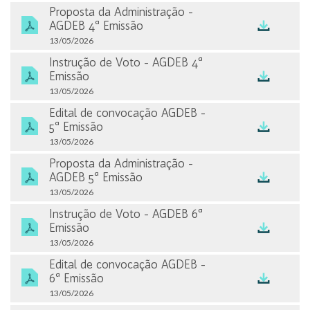
Dividendos e JCP
Proposta da Administração -
AGDEB 4ª Emissão
Informações de controladas
13/05/2026
Instrução de Voto - AGDEB 4ª
SERVIÇOS
Emissão
Cobertura de Analistas
13/05/2026
Edital de convocação AGDEB -
Agenda
5ª Emissão
13/05/2026
Fale com RI
Proposta da Administração -
AGDEB 5ª Emissão
Cadastre-se no Mailing
13/05/2026
Instrução de Voto - AGDEB 6ª
Cotações e Gráficos
Emissão
13/05/2026
Edital de convocação AGDEB -
6ª Emissão
13/05/2026