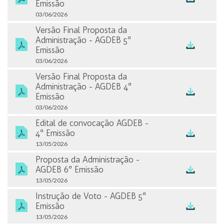
Formulário de Referência e Formulário
Emissão
Cadastral
03/06/2026
Versão Final Proposta da
Reunião da Administração
Administração - AGDEB 5ª
Emissão
Posição Acionária dos Administradores – Res.
03/06/2026
CVM 44/21
Versão Final Proposta da
Administração - AGDEB 4ª
Outros Arquivamentos
Emissão
03/06/2026
INFORMAÇÕES FINANCEIRAS
Edital de convocação AGDEB -
4ª Emissão
Central de Resultados
13/05/2026
Apresentações
Proposta da Administração -
AGDEB 6ª Emissão
Planilhas Interativas
13/05/2026
Instrução de Voto - AGDEB 5ª
Relatórios de Rating
Emissão
13/05/2026